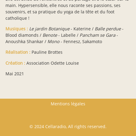
main. Hypersensible, elle nous raconte ses passions, ses
souvenirs, et sa pratique du yoga de la tête et du foot
catholique !
Musiques :
Le jardin Botanique
- Katerine /
Balle perdue
-
Blood diamonds /
Benote
- Labelle /
Pancham se Gara
-
Anoushka Shankar /
Mono
- Fennesz, Sakamoto
Réalisation :
Pauline Brottes
Création :
Association Odette Louise
Mai 2021
Footer menu
Mentions légales
© 2024 Cellaradio, All rights reserved.