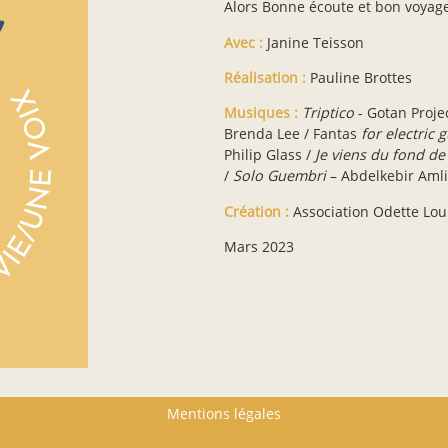
Alors Bonne écoute et bon voyage
Avec :
Janine Teisson
Réalisation :
Pauline Brottes
Musiques :
Triptico
- Gotan Proje
Brenda Lee / Fantas
for electric 
Philip Glass /
Je viens du fond d
/
Solo Guembri
– Abdelkebir Amli
Création :
Association Odette Lou
Mars 2023
Mentions légales