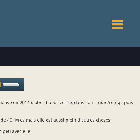
N
p
Use
Up/Down
Arrow
eneuve en 2014 d'abord pour écrire, dans son studio/refuge puis
keys
to
increase
s de 40 livres mais elle est aussi plein d'autres choses!
or
decrease
 peu avec elle.
volume.