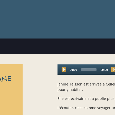
00:00
00:00
Audio
Player
Janine Teisson est arrivée à Cell
pour y habiter.
Elle est écrivaine et a publié plu
L'écouter, c'est comme voyager un