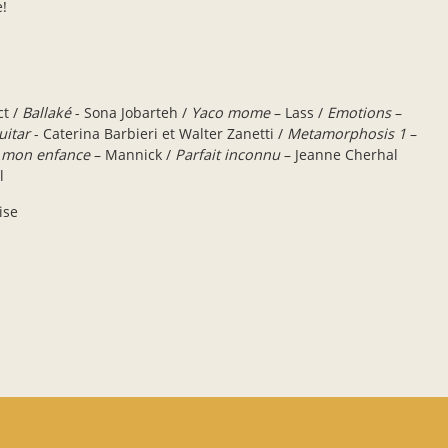
!
ct /
Ballaké
- Sona Jobarteh /
Yaco mome
– Lass /
Emotions
–
guitar
- Caterina Barbieri et Walter Zanetti /
Metamorphosis 1
–
e mon enfance
– Mannick /
Parfait inconnu
– Jeanne Cherhal
l
ise