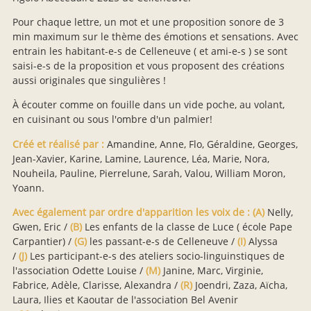
Pour chaque lettre, un mot et une proposition sonore de 3
min maximum sur le thème des émotions et sensations. Avec
entrain les habitant-e-s de Celleneuve ( et ami-e-s ) se sont
saisi-e-s de la proposition et vous proposent des créations
aussi originales que singulières !
À écouter comme on fouille dans un vide poche, au volant,
en cuisinant ou sous l'ombre d'un palmier!
Créé et réalisé par :
Amandine, Anne, Flo, Géraldine, Georges,
Jean-Xavier, Karine, Lamine, Laurence, Léa, Marie, Nora,
Nouheila, Pauline, Pierrelune, Sarah, Valou, William Moron,
Yoann.
Avec également par ordre d'apparition les voix de :
(A)
Nelly,
Gwen, Eric /
(B)
Les enfants de la classe de Luce ( école Pape
Carpantier) /
(G)
les passant-e-s de Celleneuve /
(I)
Alyssa
/
(J)
Les participant-e-s des ateliers socio-linguinstiques de
l'association Odette Louise /
(M)
Janine, Marc, Virginie,
Fabrice, Adèle, Clarisse, Alexandra /
(R)
Joendri, Zaza, Aïcha,
Laura, Ilies et Kaoutar de l'association Bel Avenir