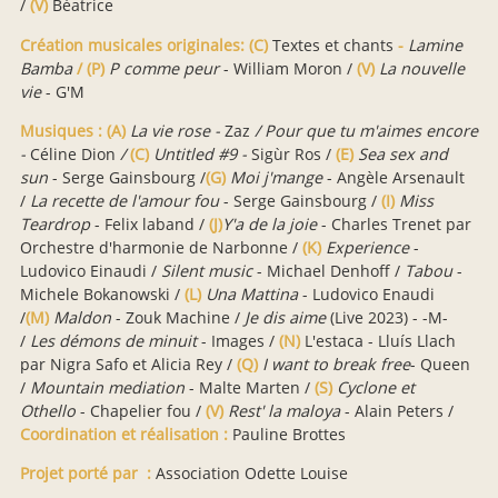
/
(V)
Béatrice
Création musicales originales: (C)
Textes et chants
-
Lamine
Bamba
/ (P)
P comme peur
- William Moron /
(V)
La nouvelle
vie
- G'M
Musiques :
(A)
La vie rose -
Zaz
/ Pour que tu m'aimes encore
-
Céline Dion
/
(C)
Untitled #9 -
Sigùr Ros /
(E)
Sea sex and
sun
- Serge Gainsbourg /
(G)
Moi j'mange
- Angèle Arsenault
/
La recette de l'amour fou
- Serge Gainsbourg /
(I)
Miss
Teardrop
- Felix laband /
(J)
Y'a de la joie
- Charles Trenet par
Orchestre d'harmonie de Narbonne /
(K)
Experience
-
Ludovico Einaudi /
Silent music
- Michael Denhoff /
Tabou
-
Michele Bokanowski /
(L)
Una Mattina
- Ludovico Enaudi
/
(M)
Maldon
- Zouk Machine /
Je dis aime
(Live 2023) - -M-
/
Les démons de minuit
- Images /
(N)
L'estaca - Lluís Llach
par Nigra Safo et Alicia Rey /
(Q)
I want to break free
- Queen
/
Mountain mediation
- Malte Marten /
(S)
Cyclone et
Othello
- Chapelier fou /
(V)
Rest' la maloya
- Alain Peters /
Coordination et réalisation :
Pauline Brottes
Projet porté par :
Association Odette Louise