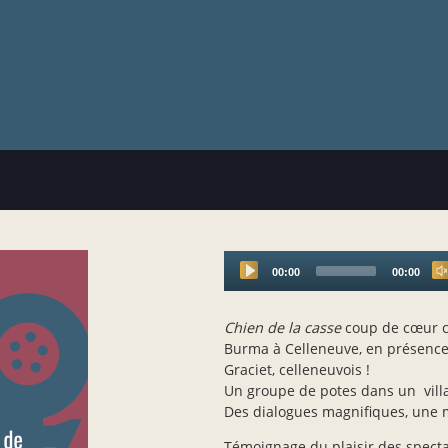
00:00
00:00
Audio
Player
Chien de la casse
coup de cœur c
Burma à Celleneuve, en présence 
Graciet, celleneuvois !
Un groupe de potes dans un villag
Des dialogues magnifiques, une 
Témoignage du plaisir des specta