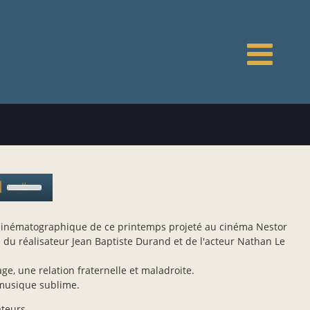
N
p
Use
Up/Down
Arrow
inématographique de ce printemps projeté au cinéma Nestor
keys
du réalisateur Jean Baptiste Durand et de l'acteur Nathan Le
to
increase
e, une relation fraternelle et maladroite.
or
musique sublime.
decrease
volume.
teurs.