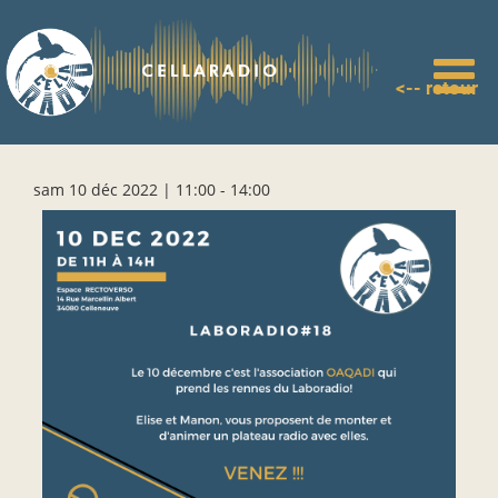
Aller
au
contenu
principal
<-- retour
sam 10 déc 2022 | 11:00
-
14:00